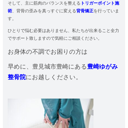
そして、主に筋肉のバランスを整える
トリガーポイント施
術
、背骨の歪みを真っすぐに変える
背骨矯正
を行っていま
す。
ひとりで悩む必要はありません、私たちが出来ること全力
でサポート致しますので気軽にご相談ください。
お身体の不調でお困りの方は
早めに、
豊見城市豊崎にある
豊崎ゆがみ
整骨院
にお越しください。