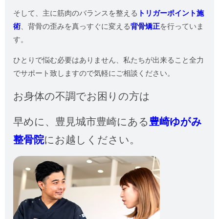
そして、主に筋肉のバランスを整える
トリガーポイント施
術
、背骨の歪みを真っすぐに変える
背骨矯正
を行っていま
す。
ひとりで悩む必要はありません、私たちが出来ること全力
でサポート致しますので気軽にご相談ください。
お身体の不調でお困りの方は
早めに、
豊見城市豊崎にある
豊崎ゆがみ
整骨院
にお越しください。