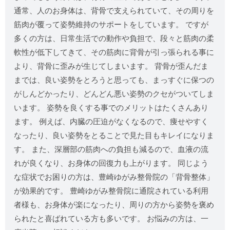
通常、人のお身体は、背骨で支えられていて、その周りを
筋肉が覆って姿勢維持のサポートをしています。 ですが
多くの方は、日常生活での動作や負担で、段々と筋肉の柔
軟性が低下してきて、その筋肉に背骨が引っ張られる事に
より、背骨に歪みが生じてしまいます。 背骨が歪んだま
までは、良い姿勢をとろうと思っても、まっすぐに保つの
がしんどかったり、どんどん悪い姿勢のクセがついてしま
います。 姿勢を良くする事でのメリットはたくさんあり
ます。 例えば、内臓の圧迫がなくなるので、痩せやすく
なったり、良い姿勢をとることで見た目もキレイになりま
す。 また、深層部の筋肉への負担も減るので、血液の流
れが良くなり、お身体の回復力も上がります。 同じよう
な症状でお困りの方は、豊崎ゆがみ整骨院の「背骨整体」
が効果的です。 豊崎ゆがみ整骨院に通院されている利用
者様も、お身体が楽になったり、周りの方から姿勢を褒め
られたと喜ばれている方も多いです。 お悩みの方は、一