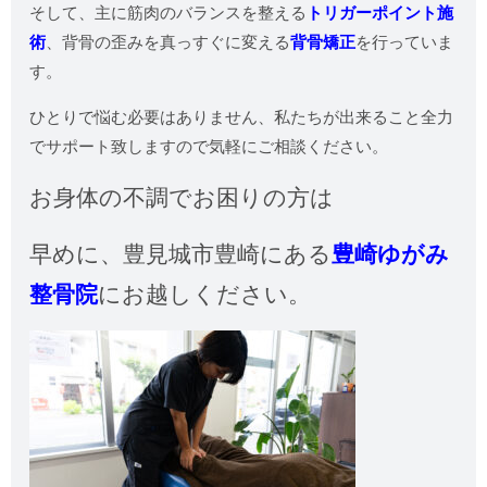
そして、主に筋肉のバランスを整える
トリガーポイント施
術
、背骨の歪みを真っすぐに変える
背骨矯正
を行っていま
す。
ひとりで悩む必要はありません、私たちが出来ること全力
でサポート致しますので気軽にご相談ください。
お身体の不調でお困りの方は
早めに、
豊見城市豊崎にある
豊崎ゆがみ
整骨院
にお越しください。