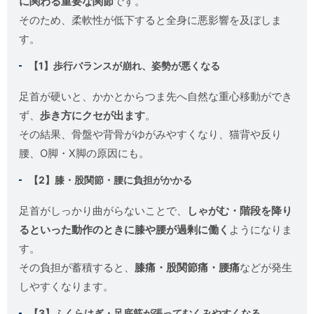
に関わる重要な関節
です。
そのため、柔軟性が低下すると全身に悪影響を及ぼしま
す。
【1】歩行バランスが崩れ、姿勢が悪くなる
足首が硬いと、かかとからつま先へ自然な重心移動ができ
ず、
歩き方にクセが出ます
。
その結果、骨盤や背骨がゆがみやすくなり、猫背や反り
腰、O脚・X脚の原因にも。
【2】膝・股関節・腰に負担がかかる
足首がしっかり曲がらないことで、
しゃがむ・階段を降り
るといった動作のときに膝や腰が過剰に働く
ようになりま
す。
その負担が蓄積すると、
膝痛・股関節痛・腰痛
などが発生
しやすくなります。
【3】ふくらはぎ・足底筋が張ってむくみやすくなる