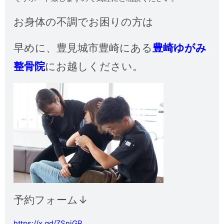
お身体の不調でお困りの方は
早めに、
豊見城市豊崎にある
豊崎ゆがみ
整骨院
にお越しください。
予約フォーム↓
https://x.gd/ZSnjGR