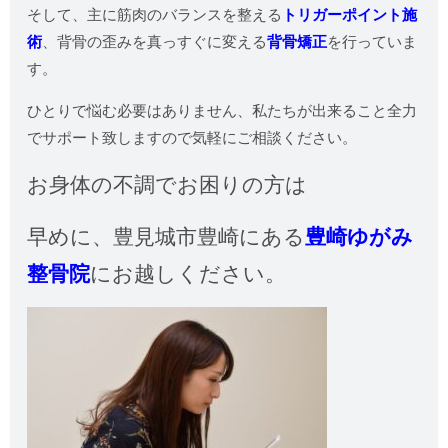
そして、主に筋肉のバランスを整える
トリガーポイント施
術
、背骨の歪みを真っすぐに変える
背骨矯正
を行っていま
す。
ひとりで悩む必要はありません、私たちが出来ること全力
でサポート致しますので気軽にご相談ください。
お身体の不調でお困りの方は
早めに、
豊見城市豊崎にある
豊崎ゆがみ
整骨院
にお越しください。