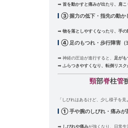
➡
首を動かすと痛みが出たり、肩こ
③ 握力の低下・指先の動か
➡
物を落としやすくなったり、手の
④ 足のもつれ・歩行障害（
➡ 神経の圧迫が進行すると、
足がも
➡
ふらつきやすくなり、転倒リスク
頸
部
脊
柱
管
「しびれはあるけど、少し様子を見
① 手や腕のしびれ・痛みが
➡
しびれや痛み
が強くなり、日常生