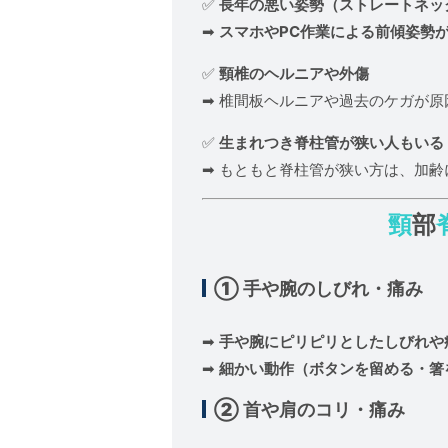
✅
長年の悪い姿勢（ストレートネッ
➡
スマホやPC作業による前傾姿勢
✅
頸椎のヘルニアや外傷
➡ 椎間板ヘルニアや過去のケガが
✅
生まれつき脊柱管が狭い人もいる
➡ もともと脊柱管が狭い方は、加
頸
部
① 手や腕のしびれ・痛み
➡
手や腕にピリピリとしたしびれや
➡
細かい動作（ボタンを留める・箸
② 首や肩のコリ・痛み