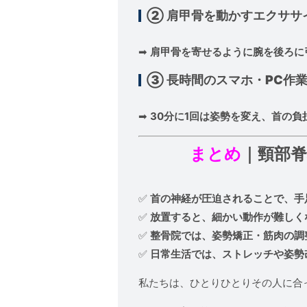
② 肩甲骨を動かすエクササ
➡
肩甲骨を寄せるように腕を後ろに引
③ 長時間のスマホ・PC作
➡
30分に1回は姿勢を変え、首の負
まとめ
｜頸部
✅
首の神経が圧迫されることで、手
✅
放置すると、細かい動作が難しく
✅
整骨院では、姿勢矯正・筋肉の調
✅
日常生活では、ストレッチや姿勢
私たちは、ひとりひとりその人に合