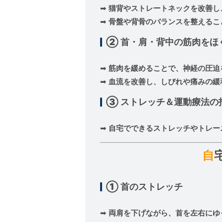
➡
猫背やストレートネックを改善し
➡
骨盤や背骨のバランスを整えるこ
② 首・肩・背中の筋肉をほ
➡
筋肉を緩めることで、神経の圧迫
➡
血流を改善し、しびれや痛みの緩
③ ストレッチ＆運動療法の
➡
自宅でできるストレッチやトレー
自
① 首のストレッチ
➡
両肩を下げながら、首を左右にゆっ