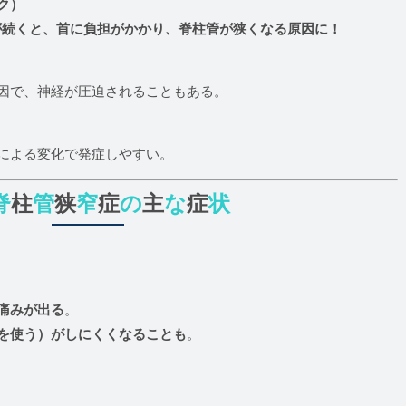
ク）
が続くと、首に負担がかかり、脊柱管が狭くなる原因に！
原因で、神経が圧迫されることもある。
齢による変化で発症しやすい。
脊
柱
管
狭
窄
症
の
主
な
症
状
痛みが出る
。
を使う）がしにくくなることも
。