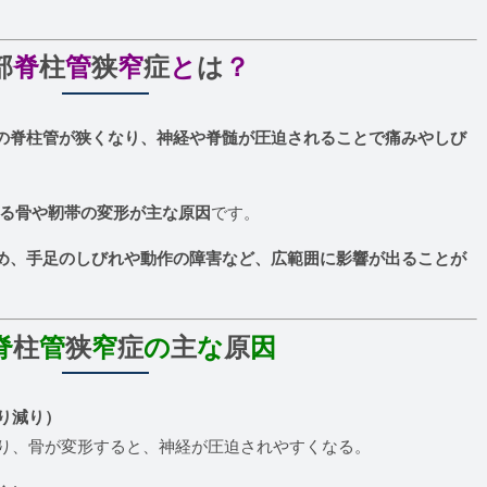
部
脊
柱
管
狭
窄
症
と
は
？
の脊柱管が狭くなり、神経や脊髄が圧迫されることで痛みやしび
よる骨や靭帯の変形が主な原因
です。
め、手足のしびれや動作の障害など、広範囲に影響が出ることが
脊
柱
管
狭
窄
症
の
主
な
原
因
り減り）
たり、骨が変形すると、神経が圧迫されやすくなる。