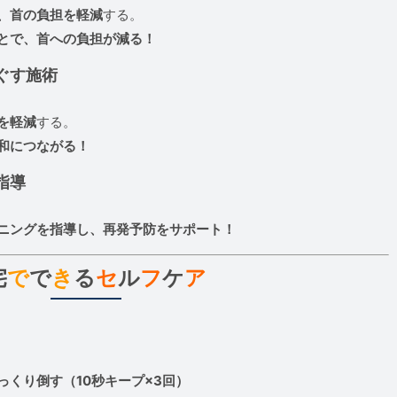
、首の負担を軽減
する。
とで、首への負担が減る！
ぐす施術
を軽減
する。
和につながる！
指導
ニングを指導し、再発予防をサポート！
宅
で
で
き
る
セ
ル
フ
ケ
ア
くり倒す（10秒キープ×3回）