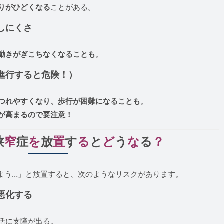
りがひどくなる
ことがある。
しにくさ
動きがぎこちなくなることも
。
進行すると危険！）
つれやすくなり、歩行が困難になることも
。
が高まるので要注意！
狭
窄
症
を
放
置
す
る
と
ど
う
な
る
？
よう…」と放置すると、次のようなリスクがあります。
悪化する
活に支障が出る。