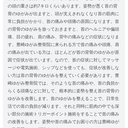
の頭の重さは約7キロくらいあります。姿勢が悪く首の背
骨のゆがみが出ますと、頭が支えきれなくなり首の筋肉に
常に負担がかかり、首の痛みや頭痛の原因になります。首
の背骨のゆがみを放っておきますと、首のヘルニアや偏頭
痛、目の疲れ、肩の痛み、背中の痛みなどの症状になりま
す。豊崎ゆがみ整骨院に来られる方で首の痛みや頭痛、肩
の痛みが出ている方は、ほとんどが首の背骨のゆがみが原
因で症状が出ています。なので、首の症状に対してマッサ
ージや電気施術、シップなどを使っても、症状が改善しな
い方は首の背骨のゆがみを整えていく必要があります。豊
崎ゆがみ整骨院では、そのような首の痛みや、首の負担か
らくる頭痛などに対して、根本的に姿勢を整え首の背骨の
ゆがみを改善します。首のゆがみを整えることで、日常生
活での首の負担が減ります。それと同時に筋肉の中でも深
い部分の施術トリガーポイント施術をすることで首の痛み
の改善をします。姿勢や首の痛みでお困りの方は豊崎ゆが